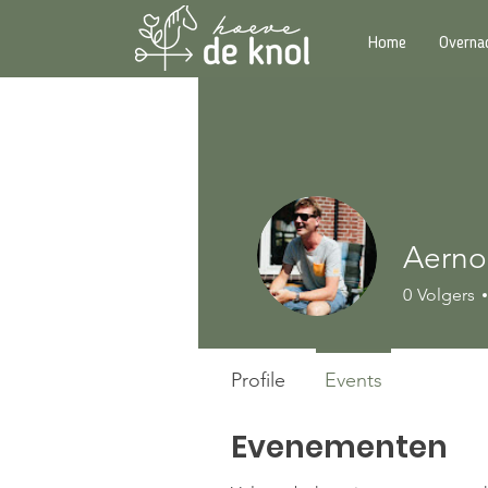
Home
Overna
Aerno
0
Volgers
Profile
Events
Evenementen