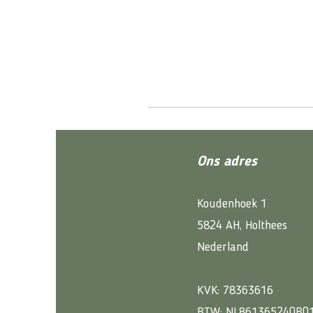
Ons adres
Koudenhoek 1
5824 AH, Holthees
Nederland
KVK: 78363616
BTW: NL861365240B0